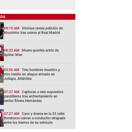
ADA
09:15 AM
Vinicius revela petición de
Mourinho tras unirse al Real Madrid
08:32 AM
Muere querida actriz de
Spider-Man
05:56 AM
Tres hombres muertos y
otro herido en ataque armado en
Jutiapa, Atlántida
07:37 AM
Capturan a seis supuestos
pandilleros tras enfrentamiento en
sector Rivera Hernández
07:27 AM
Caos y drama en la 33 calle:
Bomberos salvan a conductor atrapado
entre los hierros de su vehículo