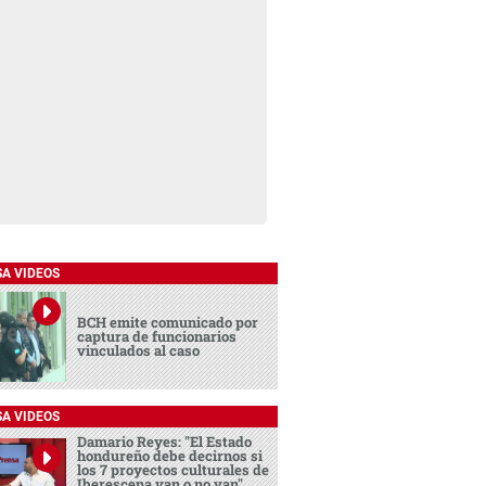
SA VIDEOS
BCH emite comunicado por
captura de funcionarios
vinculados al caso
SA VIDEOS
Damario Reyes: "El Estado
hondureño debe decirnos si
los 7 proyectos culturales de
Iberescena van o no van"