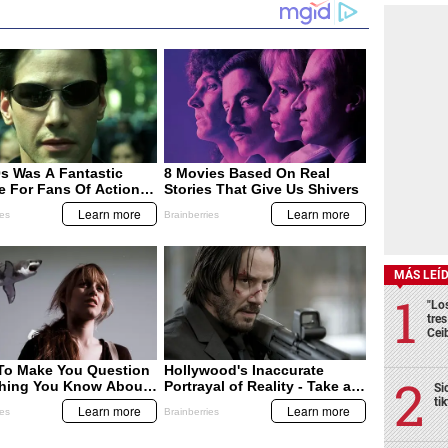
MÁS LEÍ
"Lo
tre
Cei
Si
ti