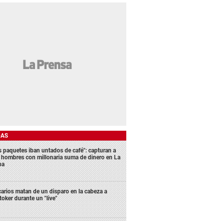
DAS
s paquetes iban untados de café": capturan a
s hombres con millonaria suma de dinero en La
ba
carios matan de un disparo en la cabeza a
ktoker durante un "live"