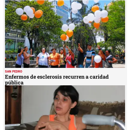
42
seconds
SAN PEDRO
Enfermos de esclerosis recurren a caridad
pública