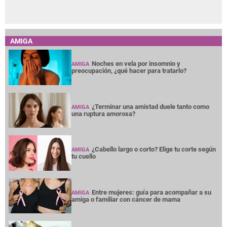
AMIGA
Noches en vela por insomnio y
AMIGA
preocupación, ¿qué hacer para tratarlo?
¿Terminar una amistad duele tanto como
AMIGA
una ruptura amorosa?
¿Cabello largo o corto? Elige tu corte según
AMIGA
tu cuello
Entre mujeres: guía para acompañar a su
AMIGA
amiga o familiar con cáncer de mama