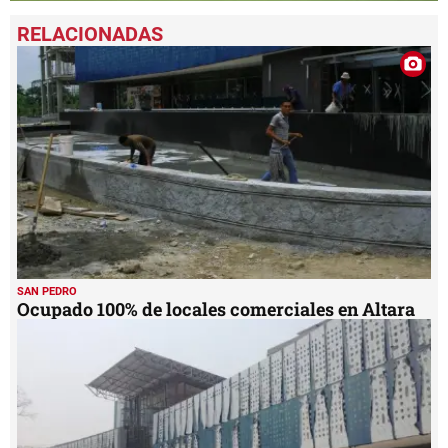
0
seconds
of
2
minutes,
11
seconds
SAN PEDRO
Ocupado 100% de locales comerciales en Altara