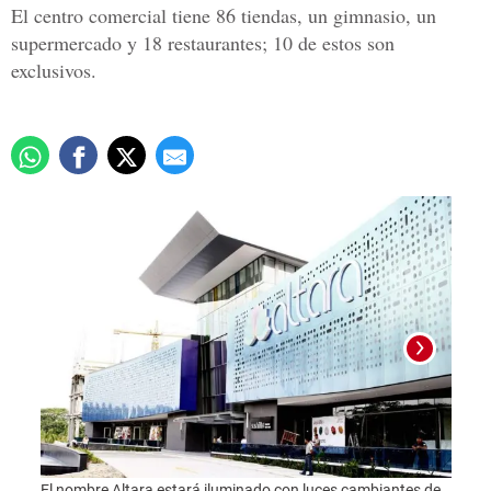
El centro comercial tiene 86 tiendas, un gimnasio, un
supermercado y 18 restaurantes; 10 de estos son
exclusivos.
Foto:
El nombre Altara estará iluminado con luces cambiantes de