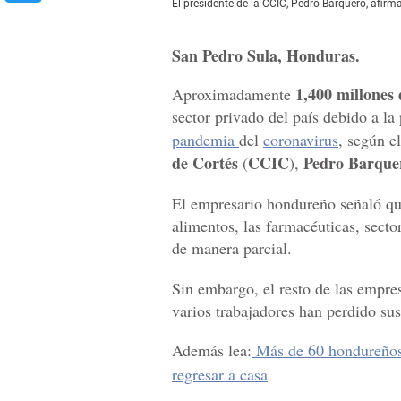
El presidente de la CCIC, Pedro Barquero, afir
San Pedro Sula, Honduras.
1,400 millones
Aproximadamente
sector privado del país debido a l
pandemia
del
coronavirus
, según e
de Cortés
CCIC
Pedro Barque
(
),
El empresario hondureño señaló qu
alimentos, las farmacéuticas, secto
de manera parcial.
Sin embargo, el resto de las empr
varios trabajadores han perdido su
Además lea:
Más de 60 hondureños
regresar a casa