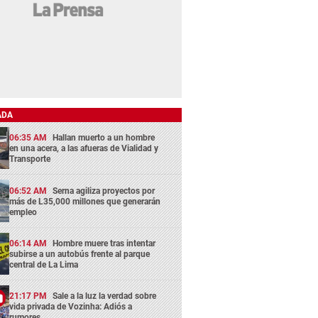
ADA
06:35 AM
Hallan muerto a un hombre
en una acera, a las afueras de Vialidad y
Transporte
06:52 AM
Serna agiliza proyectos por
más de L35,000 millones que generarán
empleo
06:14 AM
Hombre muere tras intentar
subirse a un autobús frente al parque
central de La Lima
21:17 PM
Sale a la luz la verdad sobre
vida privada de Vozinha: Adiós a
rumores