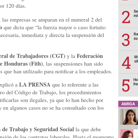
or 120 días.
Se
mi
s, las empresas se amparan en el numeral 2 del
o
que dicta que “la fuerza mayor o caso fortuito
cesaria, inmediata y directa la suspensión del
Re
su
eral de Trabajadores (CGT)
Federación
y la
Ma
si
e Honduras (Fith)
, las suspensiones han sido
s que han utilizado para notificar a los empleados.
Ho
LA PRENSA
xplicó a
que lo referente a las
fr
tro del Código de Trabajo, los procedimientos
tificarlas son ilegales, ya que lo han hecho por
AMIGA
 y en algunos casos no se ha consultado con los
a de Trabajo y Seguridad Social
la que debe
ensión de los contratos laborales. Hasta el momento