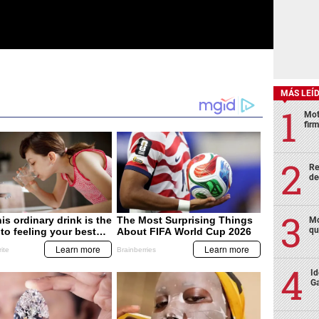
MÁS LEÍ
Mot
fir
Re
de
Mo
qu
Id
Ga