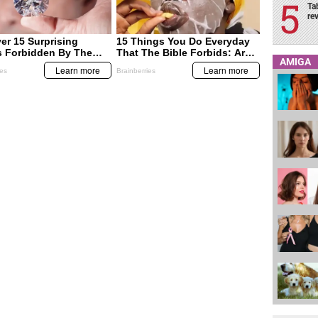
Ta
re
AMIGA