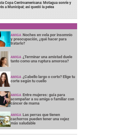
bla Copa Centroamericana: Motagua sonríe y
vés a Municipal; así quedó la pelea
Noches en vela por insomnio
AMIGA
y preocupación, ¿qué hacer para
tratarlo?
¿Terminar una amistad duele
AMIGA
tanto como una ruptura amorosa?
¿Cabello largo o corto? Elige tu
AMIGA
corte según tu cuello
Entre mujeres: guía para
AMIGA
acompañar a su amiga o familiar con
cáncer de mama
Las perras que tienen
AMIGA
cachorros pueden tener una vejez
más saludable