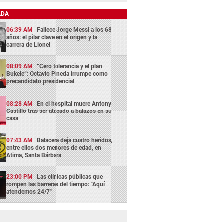
ADA
06:39 AM
Fallece Jorge Messi a los 68
años: el pilar clave en el origen y la
carrera de Lionel
08:09 AM
“Cero tolerancia y el plan
Bukele”: Octavio Pineda irrumpe como
precandidato presidencial
08:28 AM
En el hospital muere Antony
Castillo tras ser atacado a balazos en su
casa
07:43 AM
Balacera deja cuatro heridos,
entre ellos dos menores de edad, en
Atima, Santa Bárbara
23:00 PM
Las clínicas públicas que
rompen las barreras del tiempo: "Aquí
atendemos 24/7"