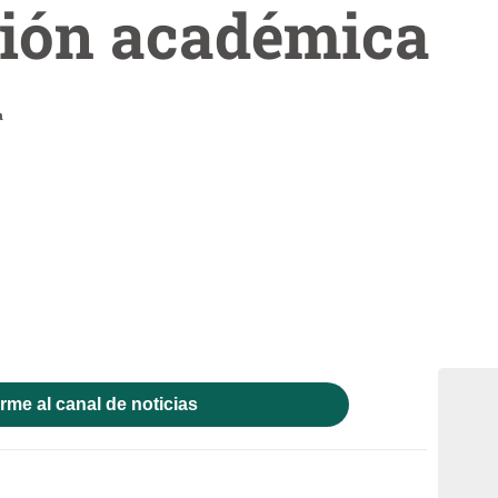
sión académica
a
rme al canal de noticias