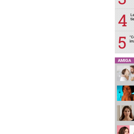
La
ti
“C
ir
AMIGA