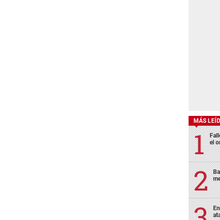
MÁS LEÍ
Fall
el o
Ba
me
En
at