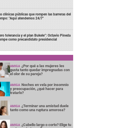
s clínicas públicas que rompen las barreras del
empo: "Aquí atendemos 24/7"
ero tolerancia y el plan Bukele”: Octavio Pineda
rumpe como precandidato presidencial
¿Por qué a las mujeres les
AMIGA
gusta tanto quedar impregnadas con
el olor de su pareja?
Noches en vela por insomnio
AMIGA
y preocupación, ¿qué hacer para
tratarlo?
¿Terminar una amistad duele
AMIGA
tanto como una ruptura amorosa?
¿Cabello largo o corto? Elige tu
AMIGA