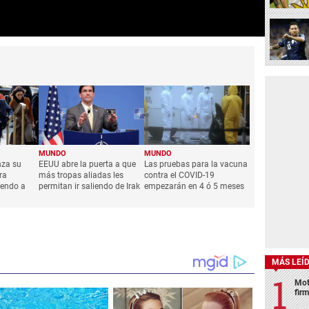
MUNDO
MUNDO
nza su
EEUU abre la puerta a que
Las pruebas para la vacuna
ra
más tropas aliadas les
contra el COVID-19
iendo a
permitan ir saliendo de Irak
empezarán en 4 ó 5 meses
MÁS LEÍ
Mot
fir