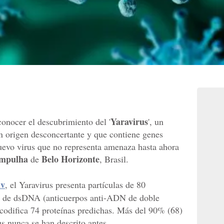
Yaravirus
conocer el descubrimiento del '
', un
n origen desconcertante y que contiene genes
uevo virus que no representa amenaza hasta ahora
ampulha
Belo Horizonte
de
, Brasil.
iv
, el Yaravirus presenta partículas de 80
 de dsDNA (anticuerpos anti-ADN de doble
codifica 74 proteínas predichas. Más del 90% (68)
s nunca se han descrito antes.