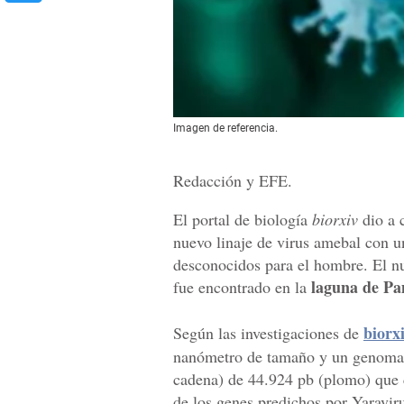
Imagen de referencia.
Redacción y EFE.
El portal de biología
biorxiv
dio a 
nuevo linaje de virus amebal con u
desconocidos para el hombre. El n
laguna de P
fue encontrado en la
biorx
Según las investigaciones de
nanómetro de tamaño y un genoma
cadena) de 44.924 pb (plomo) que 
de los genes predichos por Yaraviru