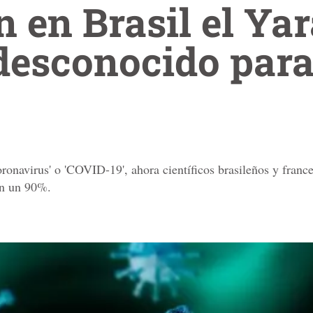
 en Brasil el Yar
desconocido para
oronavirus' o 'COVID-19', ahora científicos brasileños y france
en un 90%.