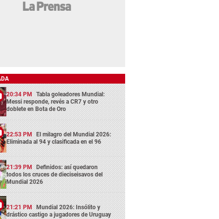
ADA
20:34 PM
Tabla goleadores Mundial:
Messi responde, revés a CR7 y otro
doblete en Bota de Oro
22:53 PM
El milagro del Mundial 2026:
Eliminada al 94 y clasificada en el 96
21:39 PM
Definidos: así quedaron
todos los cruces de dieciseisavos del
Mundial 2026
21:21 PM
Mundial 2026: Insólito y
drástico castigo a jugadores de Uruguay