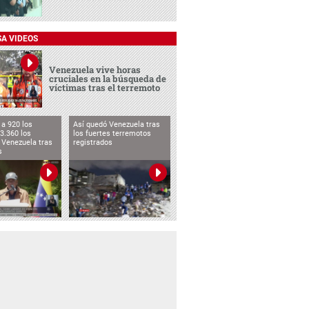
SA VIDEOS
Venezuela vive horas
cruciales en la búsqueda de
víctimas tras el terremoto
a 920 los
Así quedó Venezuela tras
3.360 los
los fuertes terremotos
 Venezuela tras
registrados
s