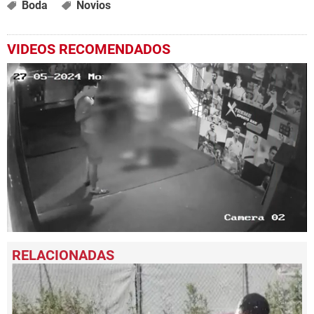
Boda
Novios
VIDEOS RECOMENDADOS
0
seconds
of
21
seconds