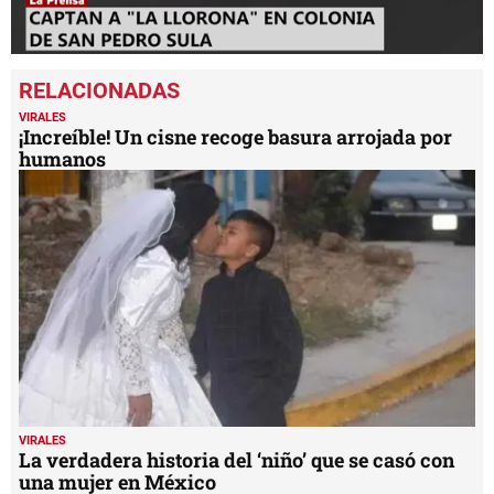
0
seconds
of
1
VIRALES
minute,
¡Increíble! Un cisne recoge basura arrojada por
23
humanos
seconds
VIRALES
La verdadera historia del ‘niño’ que se casó con
una mujer en México