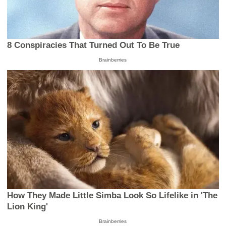
8 Conspiracies That Turned Out To Be True
Brainberries
How They Made Little Simba Look So Lifelike in 'The
Lion King'
Brainberries