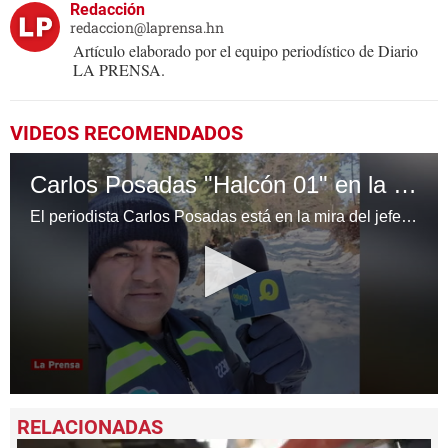
Redacción
redaccion@laprensa.hn
Artículo elaborado por el equipo periodístico de Diario
LA PRENSA.
VIDEOS RECOMENDADOS
Carlos Posadas "Halcón 01" en la mirá de Roosevelt Hernández
El periodista Carlos Posadas está en la mira del jefe del Estado Mayor Conjunto luego de haber realizado una tranmisión en vivo.
0
seconds
of