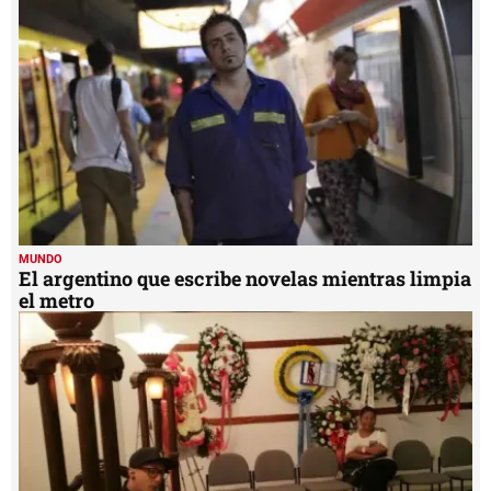
1
minute,
54
seconds
MUNDO
El argentino que escribe novelas mientras limpia
el metro