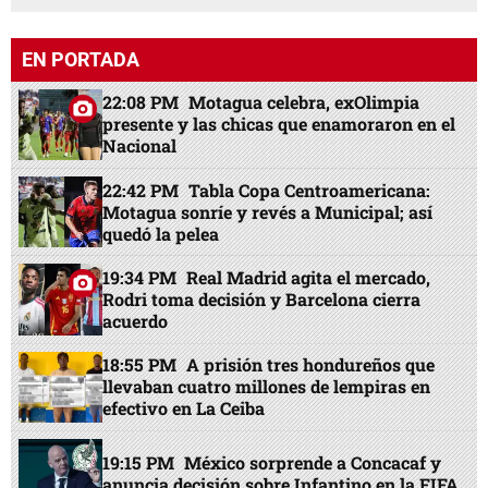
EN PORTADA
22:08 PM
Motagua celebra, exOlimpia
presente y las chicas que enamoraron en el
Nacional
22:42 PM
Tabla Copa Centroamericana:
Motagua sonríe y revés a Municipal; así
quedó la pelea
19:34 PM
Real Madrid agita el mercado,
Rodri toma decisión y Barcelona cierra
acuerdo
18:55 PM
A prisión tres hondureños que
llevaban cuatro millones de lempiras en
efectivo en La Ceiba
19:15 PM
México sorprende a Concacaf y
anuncia decisión sobre Infantino en la FIFA