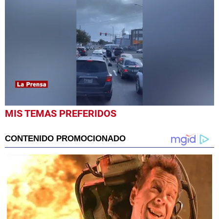
0
MIS TEMAS PREFERIDOS
seconds
of
1
minute,
0