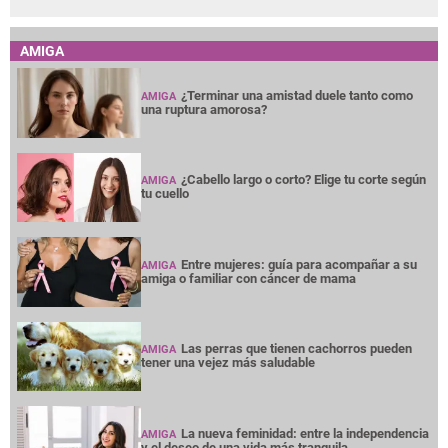
AMIGA
¿Terminar una amistad duele tanto como
AMIGA
una ruptura amorosa?
¿Cabello largo o corto? Elige tu corte según
AMIGA
tu cuello
Entre mujeres: guía para acompañar a su
AMIGA
amiga o familiar con cáncer de mama
Las perras que tienen cachorros pueden
AMIGA
tener una vejez más saludable
La nueva feminidad: entre la independencia
AMIGA
y el deseo de una vida más tranquila