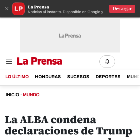
La Prensa
×
Descargar
Noticias al instante. Disponible en Google y IOS
LO ÚLTIMO
HONDURAS
SUCESOS
DEPORTES
MUN
INICIO
·
MUNDO
La ALBA condena
declaraciones de Trump