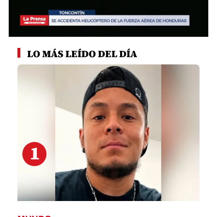
0
seconds
LO MÁS LEÍDO DEL DÍA
of
1
minute,
40
seconds
1