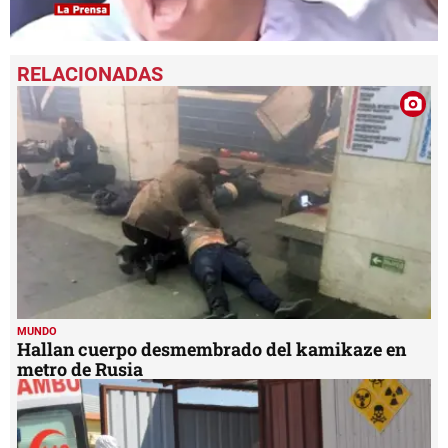
0
seconds
of
1
minute,
22
seconds
MUNDO
Hallan cuerpo desmembrado del kamikaze en
metro de Rusia