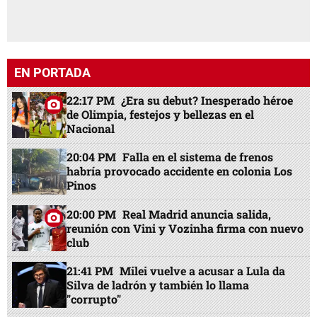
EN PORTADA
22:17 PM
¿Era su debut? Inesperado héroe
de Olimpia, festejos y bellezas en el
Nacional
20:04 PM
Falla en el sistema de frenos
habría provocado accidente en colonia Los
Pinos
20:00 PM
Real Madrid anuncia salida,
reunión con Vini y Vozinha firma con nuevo
club
21:41 PM
Milei vuelve a acusar a Lula da
Silva de ladrón y también lo llama
"corrupto"