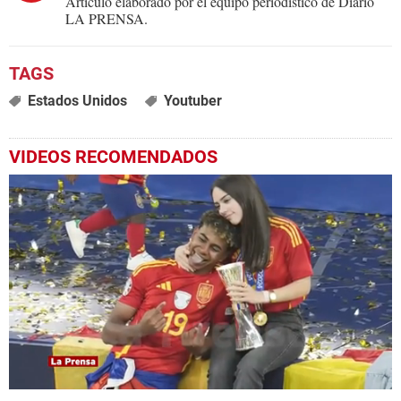
Artículo elaborado por el equipo periodístico de Diario
LA PRENSA.
Estados Unidos
Youtuber
VIDEOS RECOMENDADOS
0