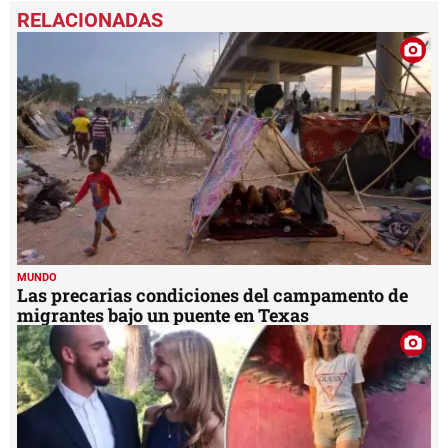
seconds
of
2
minutes,
29
seconds
MUNDO
Las precarias condiciones del campamento de
migrantes bajo un puente en Texas