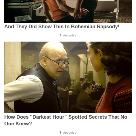
And They Did Show This In Bohemian Rapsody!
Brainberries
How Does "Darkest Hour" Spotted Secrets That No
One Knew?
Brainberries