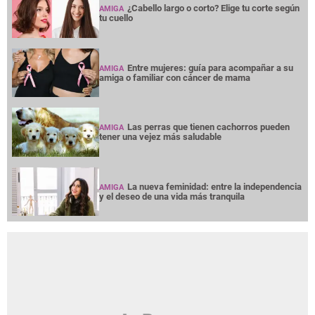
¿Cabello largo o corto? Elige tu corte según
AMIGA
tu cuello
Entre mujeres: guía para acompañar a su
AMIGA
amiga o familiar con cáncer de mama
Las perras que tienen cachorros pueden
AMIGA
tener una vejez más saludable
La nueva feminidad: entre la independencia
AMIGA
y el deseo de una vida más tranquila