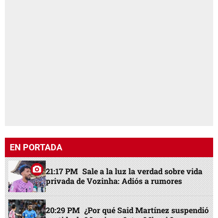
EN PORTADA
21:17 PM
Sale a la luz la verdad sobre vida
privada de Vozinha: Adiós a rumores
20:29 PM
¿Por qué Said Martínez suspendió