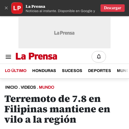
La Prensa
×
Descargar
Noticias al instante. Disponible en Google y IOS
LO ÚLTIMO
HONDURAS
SUCESOS
DEPORTES
MUN
INICIO
.
VIDEOS
.
MUNDO
Terremoto de 7.8 en
Filipinas mantiene en
vilo a la región