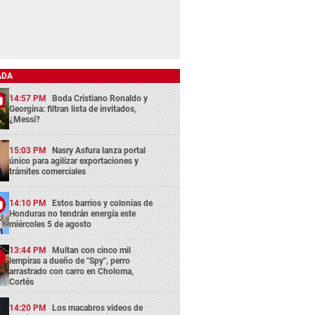
ADA
14:57 PM
Boda Cristiano Ronaldo y
Georgina: filtran lista de invitados,
¿Messi?
15:03 PM
Nasry Asfura lanza portal
único para agilizar exportaciones y
trámites comerciales
14:10 PM
Estos barrios y colonias de
Honduras no tendrán energía este
miércoles 5 de agosto
13:44 PM
Multan con cinco mil
lempiras a dueño de "Spy", perro
arrastrado con carro en Choloma,
Cortés
14:20 PM
Los macabros videos de