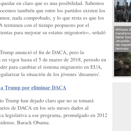
quedar en claro que es una posibilidad. Sabemos
nocemos también que entre los partidos existen los
umor, nada comprobado, y lo que resta es que los
 terminen con el tiempo propuesto por el
Millones d
entas para mejorar su estatus migratorio», señaló
transforma
Nahal Sore
Jerusalén,
tan inqui
hermoso
Trump anunció el fin de DACA, pero la
 en vigor hasta el 5 de marzo de 2018, periodo en
oder para cambiar el sistema migratorio en EUA,
gularizar la situación de los jóvenes 'dreamers'.
a a Trump por eliminar DACA
io Trump han dejado claro que no se tomará
iarios de DACA en los seis meses dados al
va legislativa a ese programa, promulgado en 2012
unidense, Barack Obama.