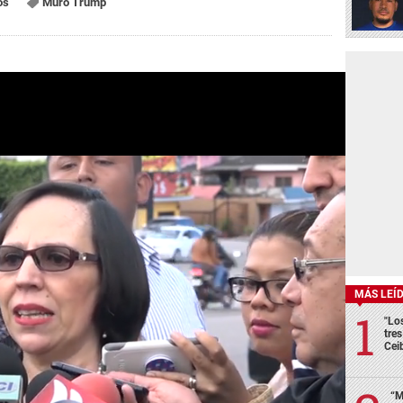
os
Muro Trump
MÁS LEÍ
"Lo
tre
Cei
“M