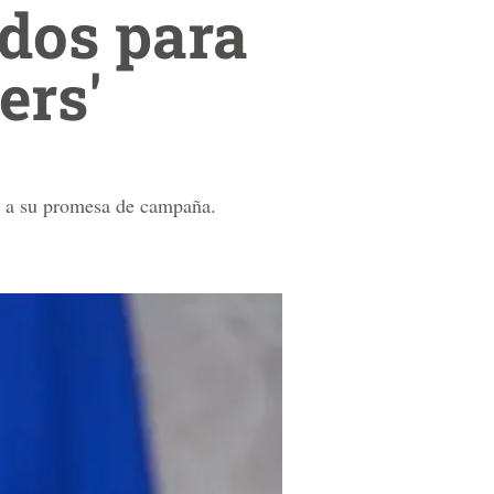
dos para
ers'
do a su promesa de campaña.