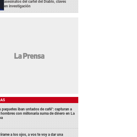
asesinatos del cartel del Diablo, claves
en investigación
DAS
s paquetes iban untados de café": capturan a
s hombres con millonaria suma de dinero en La
ba
írame a los ojos, a vos te voy a dar una