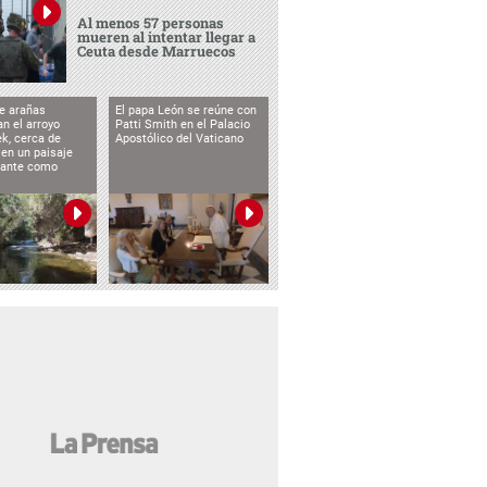
Al menos 57 personas
mueren al intentar llegar a
Ceuta desde Marruecos
e arañas
El papa León se reúne con
n el arroyo
Patti Smith en el Palacio
k, cerca de
Apostólico del Vaticano
 en un paisaje
etante como