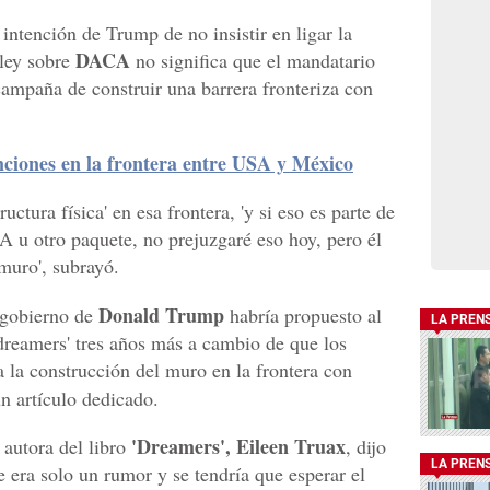
intención de Trump de no insistir en ligar la
DACA
 ley sobre
no significa que el mandatario
ampaña de construir una barrera fronteriza con
nciones en la frontera entre USA y México
uctura física' en esa frontera, 'y si eso es parte de
A u otro paquete, no prejuzgaré eso hoy, pero él
muro', subrayó.
Donald Trump
 gobierno de
habría propuesto al
LA PREN
'dreamers' tres años más a cambio de que los
a la construcción del muro en la frontera con
n artículo dedicado.
'Dreamers', Eileen Truax
 autora del libro
, dijo
LA PREN
e era solo un rumor y se tendría que esperar el