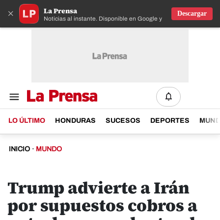
La Prensa
×
Descargar
Noticias al instante. Disponible en Google y IOS
LO ÚLTIMO
HONDURAS
SUCESOS
DEPORTES
MUN
INICIO
·
MUNDO
Trump advierte a Irán
por supuestos cobros a