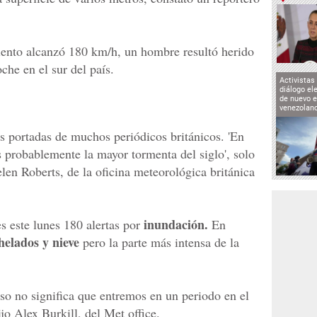
iento alcanzó 180 km/h, un hombre resultó herido
che en el sur del país.
Activistas
diálogo el
de nuevo e
venezolan
 portadas de muchos periódicos británicos. 'En
es probablemente la mayor tormenta del siglo', solo
len Roberts, de la oficina meteorológica británica
inundación.
s este lunes 180 alertas por
En
helados y nieve
pero la parte más intensa de la
eso no significa que entremos en un periodo en el
jo Alex Burkill, del Met office.