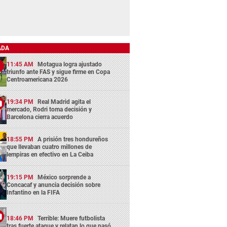
ADA
11:45 AM
Motagua logra ajustado
triunfo ante FAS y sigue firme en Copa
Centroamericana 2026
19:34 PM
Real Madrid agita el
mercado, Rodri toma decisión y
Barcelona cierra acuerdo
18:55 PM
A prisión tres hondureños
que llevaban cuatro millones de
lempiras en efectivo en La Ceiba
19:15 PM
México sorprende a
Concacaf y anuncia decisión sobre
Infantino en la FIFA
18:46 PM
Terrible: Muere futbolista
tras fuerte ataque y relatan lo que pasó