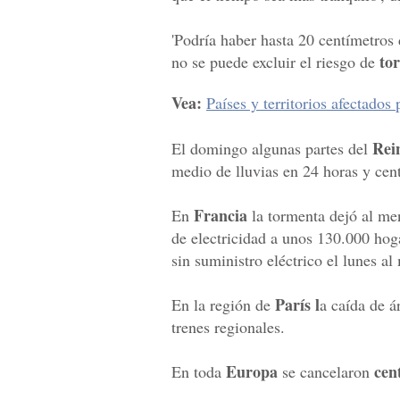
'Podría haber hasta 20 centímetros 
to
no se puede excluir el riesgo de
Vea:
Países y territorios afectados
Rei
El domingo algunas partes del
medio de lluvias en 24 horas y cen
Francia
En
la tormenta dejó al men
de electricidad a unos 130.000 hog
sin suministro eléctrico el lunes a
París l
En la región de
a caída de ár
trenes regionales.
Europa
cent
En toda
se cancelaron