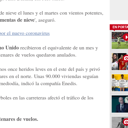
de nieve el lunes y el martes con vientos potentes,
rmentas de nieve
', aseguró.
EN PORT
 por el nuevo coronavirus
no Unido
recibieron el equivalente de un mes y
tenares de vuelos quedaron anulados.
os once heridos leves en el este del país y privó
ares en el norte. Unas 90.000 viviendas seguían
l mediodía, indicó la compañía Enedis.
boles en las carreteras afectó el tráfico de los
enares de vuelos.