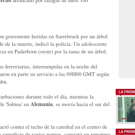
techo
arrancado por ráfagas de unos 100
on gravemente heridas en Sarrebruck por un árbol
de de la muerte, indicó la policía. Un adolescente
eza en Paderborn (oeste) por la rama de un árbol.
as ferroviarias, interrumpidas en la noche del
aron en parte su servicio a las 09H00 GMT según
ahn.
LA PREN
urbaciones durante todo el día, mientras la
Alemania
de 'Sabina' en
, se movía hacia el sur del
ctó contra el techo de la catedral en el centro de
LA PREN
 superficie de varios metros, constató un reportero