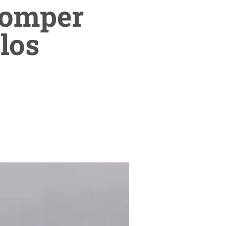
romper
los