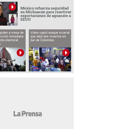
México refuerza seguridad
en Michoacán para reactivar
exportaciones de aguacate a
EEUU
 piden a mesa de
Video captó ataque sicarial
ección inmediata
que dejó dos muertos en
nte electoral
bar de Colombia
o