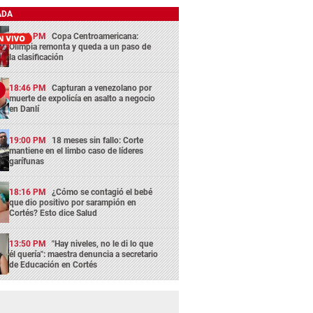
ADA
13:29 PM
Copa Centroamericana:
Olimpia remonta y queda a un paso de
la clasificación
18:46 PM
Capturan a venezolano por
muerte de expolicía en asalto a negocio
en Danlí
19:00 PM
18 meses sin fallo: Corte
mantiene en el limbo caso de líderes
garífunas
18:16 PM
¿Cómo se contagió el bebé
que dio positivo por sarampión en
Cortés? Esto dice Salud
13:50 PM
"Hay niveles, no le di lo que
él quería": maestra denuncia a secretario
de Educación en Cortés