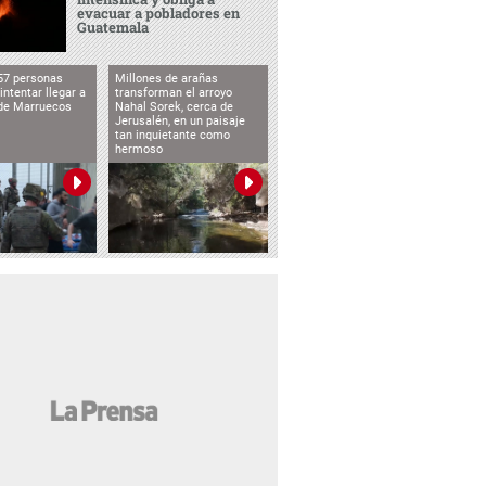
evacuar a pobladores en
Guatemala
57 personas
Millones de arañas
intentar llegar a
transforman el arroyo
de Marruecos
Nahal Sorek, cerca de
Jerusalén, en un paisaje
tan inquietante como
hermoso