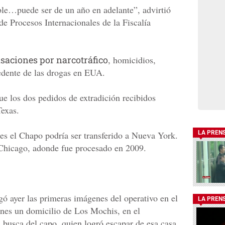
ble…puede ser de un año en adelante”, advirtió
de Procesos Internacionales de la Fiscalía
saciones por narcotráfico
, homicidios,
edente de las drogas en EUA.
e los dos pedidos de extradición recibidos
Texas.
s el Chapo podría ser transferido a Nueva York.
LA PREN
 Chicago, adonde fue procesado en 2009.
ó ayer las primeras imágenes del operativo en el
LA PREN
rnes un domicilio de Los Mochis, en el
 busca del capo, quien logró escapar de esa casa,