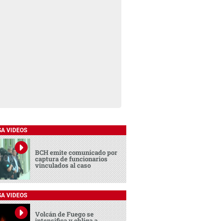
SA VIDEOS
BCH emite comunicado por
captura de funcionarios
vinculados al caso
SA VIDEOS
Volcán de Fuego se
intensifica y obliga a