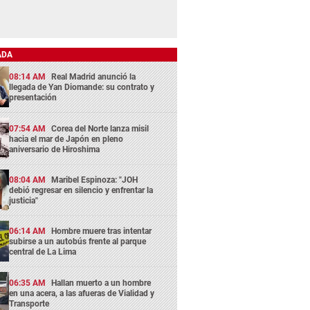
ADA
08:14 AM
Real Madrid anunció la
llegada de Yan Diomande: su contrato y
presentación
07:54 AM
Corea del Norte lanza misil
hacia el mar de Japón en pleno
aniversario de Hiroshima
08:04 AM
Maribel Espinoza: "JOH
debió regresar en silencio y enfrentar la
justicia"
06:14 AM
Hombre muere tras intentar
subirse a un autobús frente al parque
central de La Lima
06:35 AM
Hallan muerto a un hombre
en una acera, a las afueras de Vialidad y
Transporte