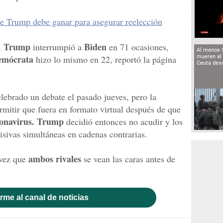
ue Trump debe ganar para asegurar reelección
Trump
Biden
,
interrumpió a
en 71 ocasiones,
Al menos 
mócrata
hizo lo mismo en 22, reportó la página
mueren al 
Ceuta des
lebrado un debate el pasado jueves, pero la
rmitir que fuera en formato virtual después de que
onavirus. Trump
decidió entonces no acudir y los
isivas simultáneas en cadenas contrarias.
ambos rivales
 vez que
se vean las caras antes de
rme al canal de noticias