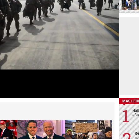
MÁS LEÍ
Hal
afu
Re
su