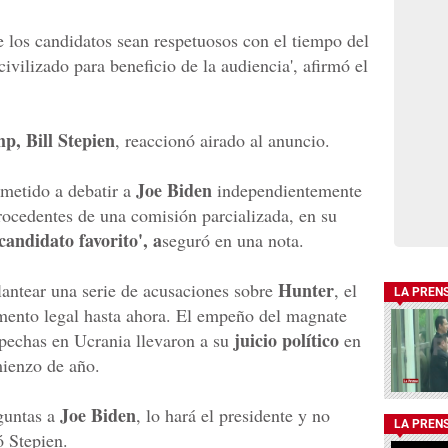
e los candidatos sean respetuosos con el tiempo del
ivilizado para beneficio de la audiencia', afirmó el
, Bill Stepien
, reaccionó airado al anuncio.
Joe Biden
etido a debatir a
independientemente
ocedentes de una comisión parcializada, en su
candidato favorito', a
seguró en una nota.
Hunter
antear una serie de acusaciones sobre
, el
LA PREN
amento legal hasta ahora. El empeño del magnate
juicio político
spechas en Ucrania llevaron a su
en
ienzo de año.
Joe Biden
eguntas a
, lo hará el presidente y no
LA PREN
ó Stepien.