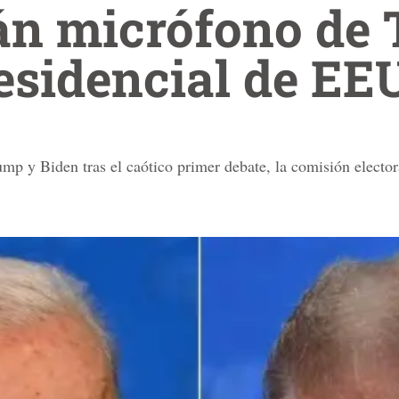
rán micrófono de
esidencial de E
ump y Biden tras el caótico primer debate, la comisión elector