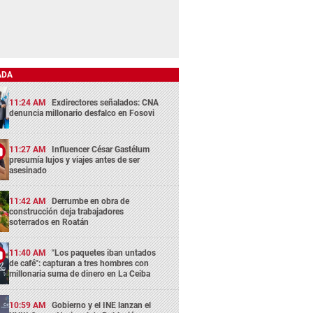
ADA
11:24 AM
Exdirectores señalados: CNA
denuncia millonario desfalco en Fosovi
11:27 AM
Influencer César Gastélum
presumía lujos y viajes antes de ser
asesinado
11:42 AM
Derrumbe en obra de
construcción deja trabajadores
soterrados en Roatán
11:40 AM
"Los paquetes iban untados
de café": capturan a tres hombres con
millonaria suma de dinero en La Ceiba
10:59 AM
Gobierno y el INE lanzan el