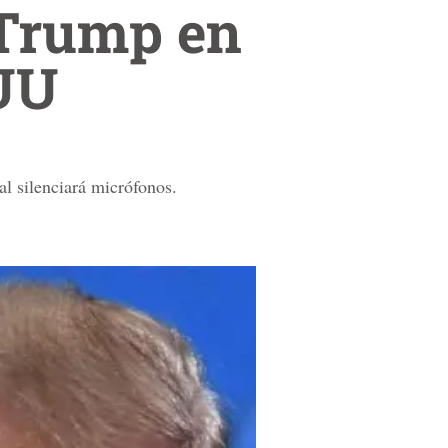
 Trump en
EUU
al silenciará micrófonos.