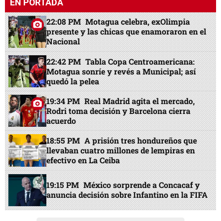
EN PORTADA
22:08 PM
Motagua celebra, exOlimpia
presente y las chicas que enamoraron en el
Nacional
22:42 PM
Tabla Copa Centroamericana:
Motagua sonríe y revés a Municipal; así
quedó la pelea
19:34 PM
Real Madrid agita el mercado,
Rodri toma decisión y Barcelona cierra
acuerdo
18:55 PM
A prisión tres hondureños que
llevaban cuatro millones de lempiras en
efectivo en La Ceiba
19:15 PM
México sorprende a Concacaf y
anuncia decisión sobre Infantino en la FIFA