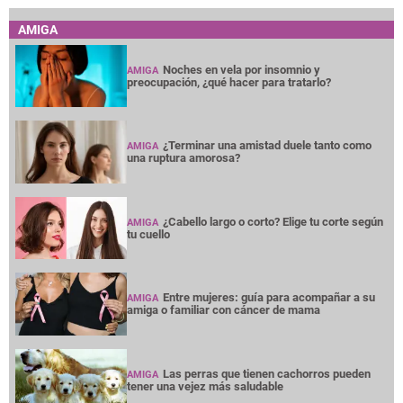
AMIGA
Noches en vela por insomnio y
AMIGA
preocupación, ¿qué hacer para tratarlo?
¿Terminar una amistad duele tanto como
AMIGA
una ruptura amorosa?
¿Cabello largo o corto? Elige tu corte según
AMIGA
tu cuello
Entre mujeres: guía para acompañar a su
AMIGA
amiga o familiar con cáncer de mama
Las perras que tienen cachorros pueden
AMIGA
tener una vejez más saludable