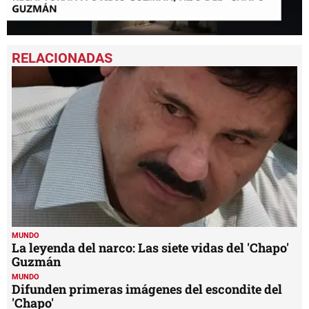
0
seconds
of
4
minutes,
13
seconds
MUNDO
La leyenda del narco: Las siete vidas del 'Chapo'
Guzmán
MUNDO
Difunden primeras imágenes del escondite del
'Chapo'