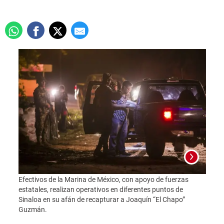
A pos
Efectivos de la Marina de México, con apoyo de fuerzas
Chapo
estatales, realizan operativos en diferentes puntos de
newss
Sinaloa en su afán de recapturar a Joaquín “El Chapo”
13, 2
Guzmán.
of th