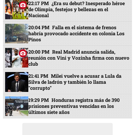
22:17 PM
¿Era su debut? Inesperado héroe
de Olimpia, festejos y bellezas en el
Nacional
20:04 PM
Falla en el sistema de frenos
habría provocado accidente en colonia Los
Pinos
20:00 PM
Real Madrid anuncia salida,
reunión con Vini y Vozinha firma con nuevo
club
21:41 PM
Milei vuelve a acusar a Lula da
Silva de ladrón y también lo llama
"corrupto"
19:29 PM
Honduras registra más de 390
prisiones preventivas vencidas en los
últimos siete años