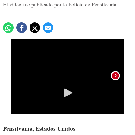
El video fue publicado por la Policía de Pensilvania.
0
seconds
of
2
minutes,
53
seconds
Foto:
Pensilvania, Estados Unidos