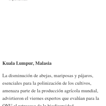
Foto:
Kuala Lumpur, Malasia
La disminución de abejas, mariposas y pájaros,
esenciales para la polinización de los cultivos,
amenaza parte de la producción agrícola mundial,
advirtieron el viernes expertos que evalúan para la
ONU el retroceso de la biodiversidad.