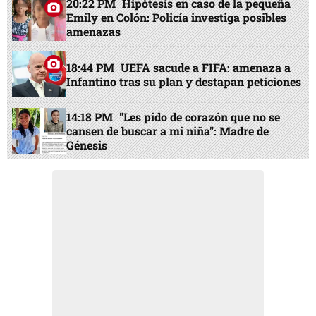
20:22 PM
Hipótesis en caso de la pequeña
Emily en Colón: Policía investiga posibles
amenazas
18:44 PM
UEFA sacude a FIFA: amenaza a
Infantino tras su plan y destapan peticiones
14:18 PM
"Les pido de corazón que no se
cansen de buscar a mi niña": Madre de
Génesis