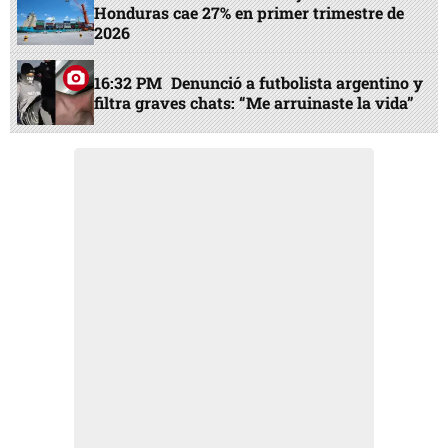
Honduras cae 27% en primer trimestre de
2026
16:32 PM
Denunció a futbolista argentino y
filtra graves chats: “Me arruinaste la vida”