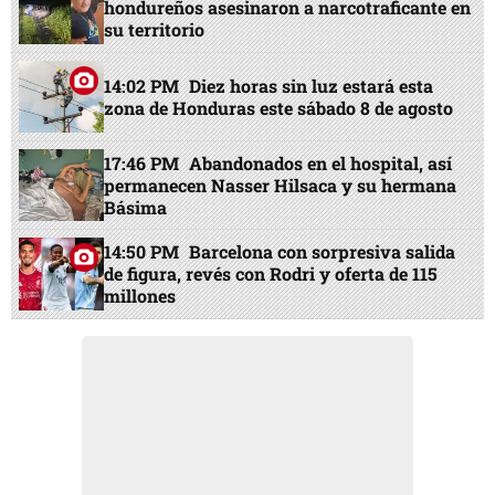
hondureños asesinaron a narcotraficante en
su territorio
14:02 PM
Diez horas sin luz estará esta
zona de Honduras este sábado 8 de agosto
17:46 PM
Abandonados en el hospital, así
permanecen Nasser Hilsaca y su hermana
Básima
14:50 PM
Barcelona con sorpresiva salida
de figura, revés con Rodri y oferta de 115
millones