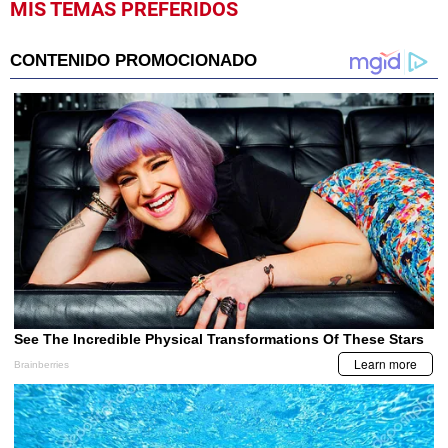
MIS TEMAS PREFERIDOS
seconds
of
1
minute,
2
seconds