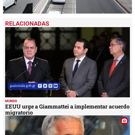
0
seconds
of
1
minute,
6
seconds
MUNDO
EEUU urge a Giammattei a implementar acuerdo
migratorio