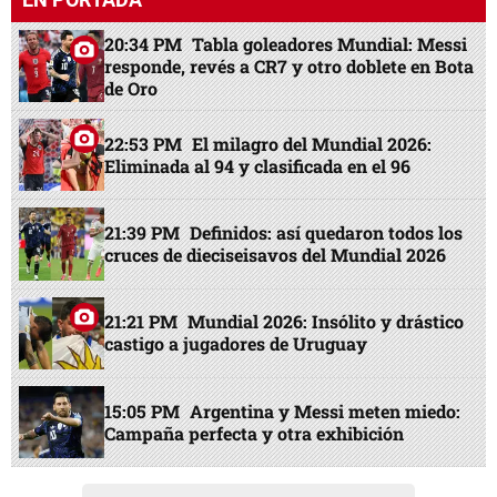
20:34 PM
Tabla goleadores Mundial: Messi
responde, revés a CR7 y otro doblete en Bota
de Oro
22:53 PM
El milagro del Mundial 2026:
Eliminada al 94 y clasificada en el 96
21:39 PM
Definidos: así quedaron todos los
cruces de dieciseisavos del Mundial 2026
21:21 PM
Mundial 2026: Insólito y drástico
castigo a jugadores de Uruguay
15:05 PM
Argentina y Messi meten miedo:
Campaña perfecta y otra exhibición