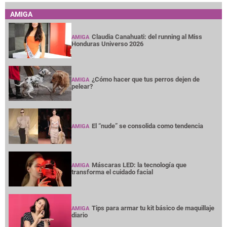
AMIGA
Claudia Canahuati: del running al Miss
AMIGA
Honduras Universo 2026
¿Cómo hacer que tus perros dejen de
AMIGA
pelear?
El “nude” se consolida como tendencia
AMIGA
Máscaras LED: la tecnología que
AMIGA
transforma el cuidado facial
Tips para armar tu kit básico de maquillaje
AMIGA
diario