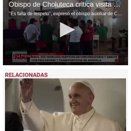
Obispo de Choluteca critica visita política de Rixi Moncada a iglesia
"Es falta de respeto", expresó el obispo auxiliar de Choluteca, monseñor Teodoro Gómez, por la visita propagandística de Rixi Moncada en la iglesia.
0
seconds
of
1
minute,
9
seconds