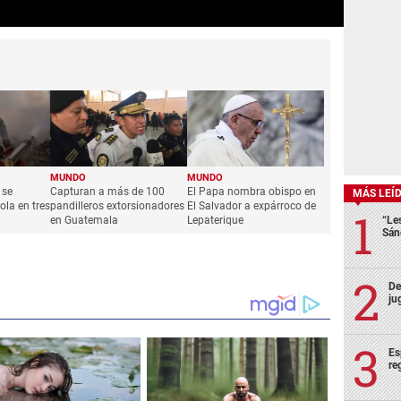
MUNDO
MUNDO
 se
Capturan a más de 100
El Papa nombra obispo en
MÁS LEÍ
sola en tres
pandilleros extorsionadores
El Salvador a expárroco de
“Le
en Guatemala
Lepaterique
Sán
De
ju
Es
re