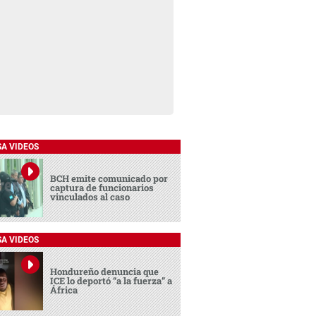
SA VIDEOS
BCH emite comunicado por
captura de funcionarios
vinculados al caso
SA VIDEOS
Hondureño denuncia que
ICE lo deportó “a la fuerza” a
África