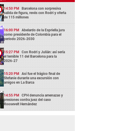
14:50 PM
Barcelona con sorpresiva
salida de figura, revés con Rodri y oferta
de 115 millones
16:00 PM
Abelardo de la Espriella jura
como presidente de Colombia para el
periodo 2026-2030
15:27 PM
Con Rodri y Julián: así sería
el temible 11 del Barcelona para la
2026-27
15:20 PM
Así fue el trágico final de
Stefanie durante una excursión con
amigos en La Barca
14:55 PM
CPH denuncia amenazas y
presiones contra juez del caso
Roosevelt Hernández