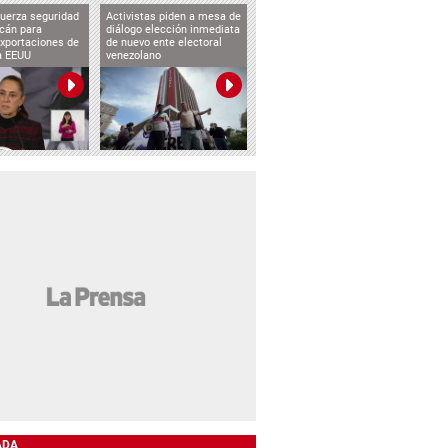
uerza seguridad
Activistas piden a mesa de
cán para
diálogo elección inmediata
exportaciones de
de nuevo ente electoral
a EEUU
venezolano
ADA