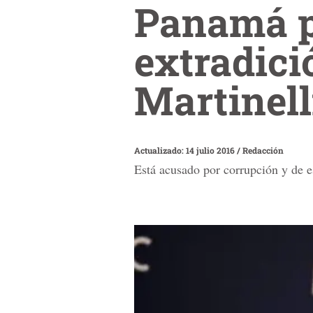
Panamá p
extradici
Martinel
Actualizado: 14 julio 2016
/
Redacción
Está acusado por corrupción y de e