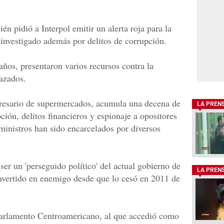
n pidió a Interpol emitir un alerta roja para la
 investigado además por delitos de corrupción.
ños, presentaron varios recursos contra la
hazados.
presario de supermercados, acumula una decena de
LA PREN
ión, delitos financieros y espionaje a opositores
ministros han sido encarcelados por diversos
er un 'perseguido político' del actual gobierno de
LA PREN
nvertido en enemigo desde que lo cesó en 2011 de
Parlamento Centroamericano, al que accedió como