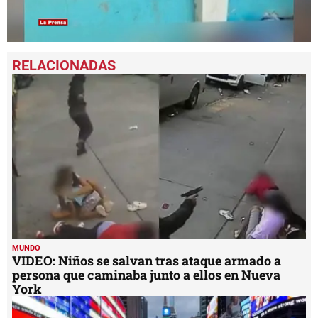
0
seconds
of
57
seconds
MUNDO
VIDEO: Niños se salvan tras ataque armado a
persona que caminaba junto a ellos en Nueva
York