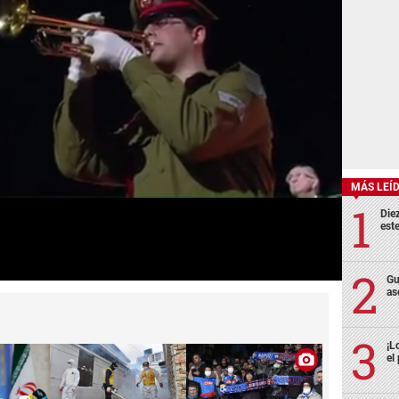
MÁS LEÍ
Die
est
Gu
as
¡L
el