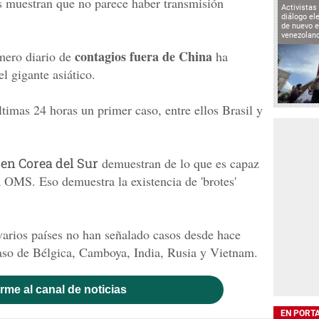
s muestran que no parece haber transmisión
Activistas
diálogo el
de nuevo e
venezolan
contagios fuera de China
úmero diario de
ha
l gigante asiático.
ltimas 24 horas un primer caso, entre ellos Brasil y
y en Corea del Sur
demuestran de lo que es capaz
la OMS. Eso demuestra la existencia de 'brotes'
varios países no han señalado casos desde hace
aso de Bélgica, Camboya, India, Rusia y Vietnam.
rme al canal de noticias
EN PORT