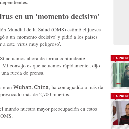
ndependientes.
irus en un 'momento decisivo'
ción Mundial de la Salud (OMS) estimó el jueves
gó a un 'momento decisivo' y pidió a los países
 a este 'virus muy peligroso'.
 Si actuamos ahora de forma contundente
LA PREN
. Mi consejo es que actuemos rápidamente', dijo
 una rueda de prensa.
bre en
Wuhan, China
, ha contagiaddo a más de
n provocado más de 2,700 muertos.
LA PREN
 del mundo nuestra mayor preocupación en estos
a OMS.