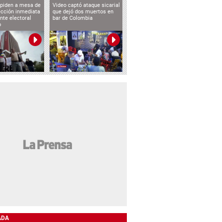
 piden a mesa de
Video captó ataque sicarial
ección inmediata
que dejó dos muertos en
nte electoral
bar de Colombia
o
ADA