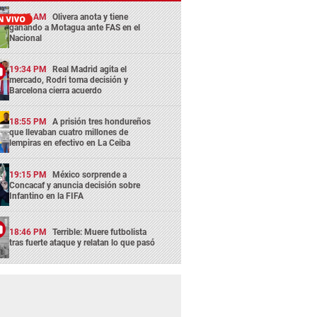
11:45 AM
Olivera anota y tiene
ganando a Motagua ante FAS en el
Nacional
19:34 PM
Real Madrid agita el
mercado, Rodri toma decisión y
Barcelona cierra acuerdo
18:55 PM
A prisión tres hondureños
que llevaban cuatro millones de
lempiras en efectivo en La Ceiba
19:15 PM
México sorprende a
Concacaf y anuncia decisión sobre
Infantino en la FIFA
18:46 PM
Terrible: Muere futbolista
tras fuerte ataque y relatan lo que pasó