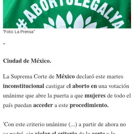
"Foto: La Prensa"
"
Ciudad de México.
México
La Suprema Corte de
declaró este martes
inconstitucional
l aborto en
castigar e
una votación
mujeres
unánime que abre la puerta a que
de todo el
acceder
procedimiento.
país puedan
a este
'Con este criterio unánime (...) a partir de ahora no
violar el criterio
corte
se podrá, sin
de la
y la