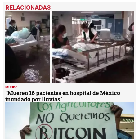
seconds
of
2
minutes,
34
seconds
MUNDO
"Mueren 16 pacientes en hospital de México
inundado por lluvias"