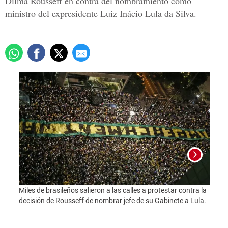
Dilma Rousseff en contra del nombramiento como
ministro del expresidente Luiz Inácio Lula da Silva.
Miles de brasileños salieron a las calles a protestar contra la
decisión de Rousseff de nombrar jefe de su Gabinete a Lula.
El exp
conve
amena