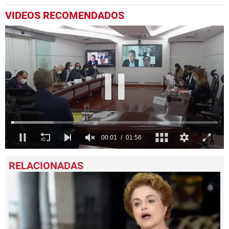
VIDEOS RECOMENDADOS
0
seconds
of
1
minute,
57
seconds