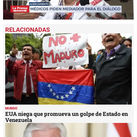
0
seconds
of
1
minute,
48
seconds
MUNDO
EUA niega que promueva un golpe de Estado en
Venezuela