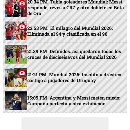
20:34 PM
Tabla goleadores Mundial: Messi
responde, revés a CR7 y otro doblete en Bota
de Oro
22:53 PM
El milagro del Mundial 2026:
Eliminada al 94 y clasificada en el 96
21:39 PM
Definidos: así quedaron todos los
cruces de dieciseisavos del Mundial 2026
21:21 PM
Mundial 2026: Insólito y drástico
castigo a jugadores de Uruguay
15:05 PM
Argentina y Messi meten miedo:
Campaña perfecta y otra exhibición