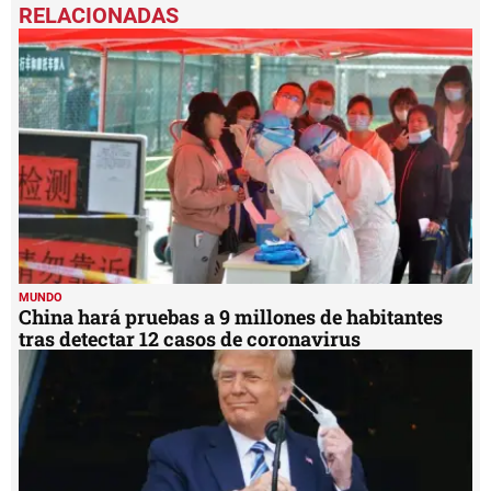
seconds
of
1
minute,
43
seconds
MUNDO
China hará pruebas a 9 millones de habitantes
tras detectar 12 casos de coronavirus