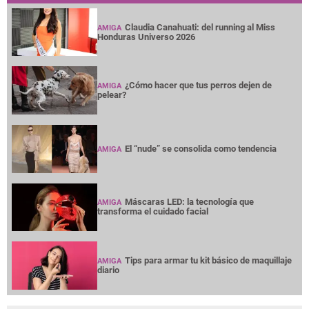
Claudia Canahuati: del running al Miss
AMIGA
Honduras Universo 2026
¿Cómo hacer que tus perros dejen de
AMIGA
pelear?
El “nude” se consolida como tendencia
AMIGA
Máscaras LED: la tecnología que
AMIGA
transforma el cuidado facial
Tips para armar tu kit básico de maquillaje
AMIGA
diario