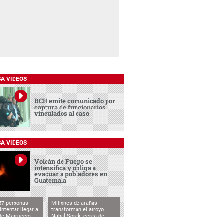
SA VIDEOS
BCH emite comunicado por
captura de funcionarios
vinculados al caso
SA VIDEOS
Volcán de Fuego se
intensifica y obliga a
evacuar a pobladores en
Guatemala
57 personas
Millones de arañas
intentar llegar a
transforman el arroyo
de Marruecos
Nahal Sorek, cerca de