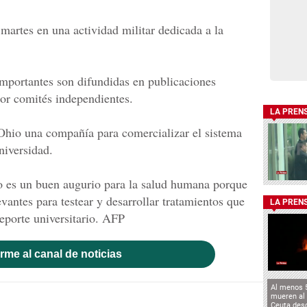
martes en una actividad militar dedicada a la
 importantes son difundidas en publicaciones
por comités independientes.
LA PREN
hio una compañía para comercializar el sistema
niversidad.
o es un buen augurio para la salud humana porque
antes para testear y desarrollar tratamientos que
LA PREN
eporte universitario. AFP
rme al canal de noticias
Al menos 
mueren al 
Ceuta des