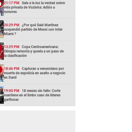
21:17 PM
Sale a la luz la verdad sobre
vida privada de Vozinha: Adiós a
rumores
20:29 PM
¿Por qué Said Martínez
suspendió partido de Messi con Inter
Miami ?
13:29 PM
Copa Centroamericana:
Olimpia remonta y queda a un paso de
la clasificación
18:46 PM
Capturan a venezolano por
muerte de expolicía en asalto a negocio
en Danlí
19:00 PM
18 meses sin fallo: Corte
mantiene en el limbo caso de líderes
garífunas