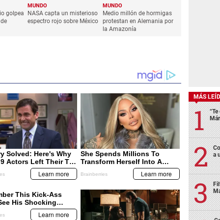
MUNDO
MUNDO
io golpea
NASA capta un misterioso
Medio millón de hormigas
 de
espectro rojo sobre México
protestan en Alemania por
la Amazonía
MÁS LEÍ
“Te 
Már
Co
a 
Fi
Má