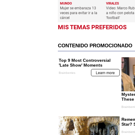
MUNDO
VIRALES
Mujer se embaraza 13
Video: Marco Rub
veces para evitar ir a la
a niño con pelota
cárcel
'football'
MIS TEMAS PREFERIDOS