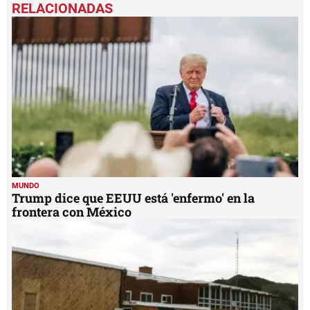
seconds
of
1
minute,
2
seconds
MUNDO
Trump dice que EEUU está 'enfermo' en la
frontera con México