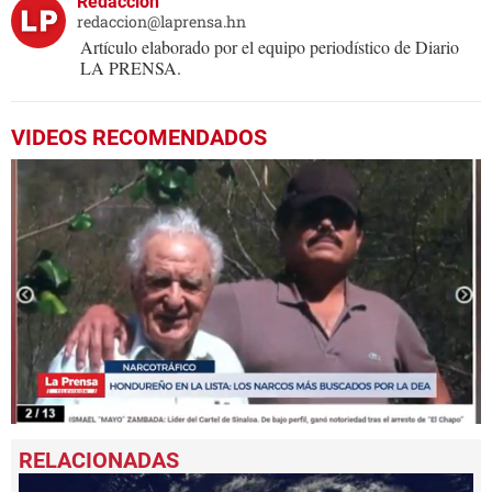
Redacción
redaccion@laprensa.hn
Artículo elaborado por el equipo periodístico de Diario
LA PRENSA.
VIDEOS RECOMENDADOS
0
seconds
of
4