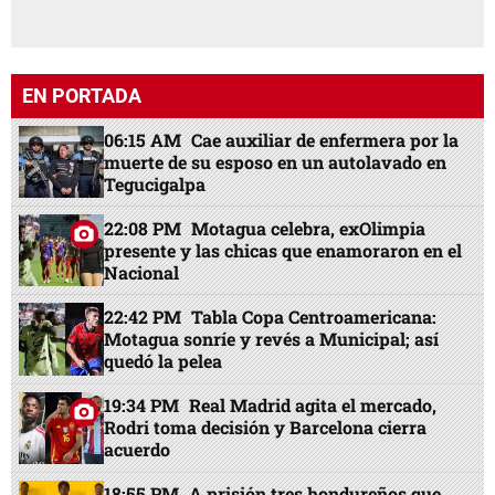
EN PORTADA
06:15 AM
Cae auxiliar de enfermera por la
muerte de su esposo en un autolavado en
Tegucigalpa
22:08 PM
Motagua celebra, exOlimpia
presente y las chicas que enamoraron en el
Nacional
22:42 PM
Tabla Copa Centroamericana:
Motagua sonríe y revés a Municipal; así
quedó la pelea
19:34 PM
Real Madrid agita el mercado,
Rodri toma decisión y Barcelona cierra
acuerdo
18:55 PM
A prisión tres hondureños que