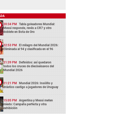
ADA
20:34 PM
Tabla goleadores Mundial:
Messi responde, revés a CR7 y otro
doblete en Bota de Oro
22:53 PM
El milagro del Mundial 2026:
Eliminada al 94 y clasificada en el 96
21:39 PM
Definidos: así quedaron
todos los cruces de dieciseisavos del
Mundial 2026
21:21 PM
Mundial 2026: Insólito y
drástico castigo a jugadores de Uruguay
15:05 PM
Argentina y Messi meten
miedo: Campaña perfecta y otra
exhibición