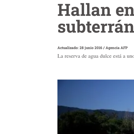
Hallan e
subterrán
Actualizado: 28 junio 2016
/
Agencia AFP
La reserva de agua dulce está a u