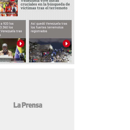
Venezuela vive horas
cruciales en la búsqueda de
víctimas tras el terremoto
a 920 los
Así quedó Venezuela tras
3.360 los
los fuertes terremotos
 Venezuela tras
registrados
s