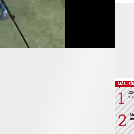
MÁS LEÍ
JOH
sup
Mo
fi