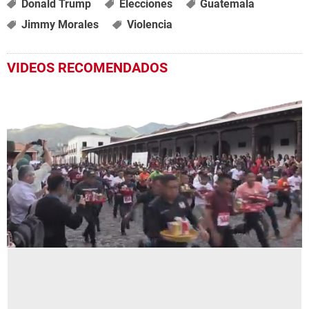
Donald Trump
Elecciones
Guatemala
Jimmy Morales
Violencia
VIDEOS RECOMENDADOS
0
seconds
of
56
seconds