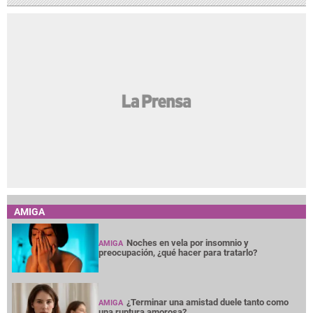
AMIGA
Noches en vela por insomnio y
AMIGA
preocupación, ¿qué hacer para tratarlo?
¿Terminar una amistad duele tanto como
AMIGA
una ruptura amorosa?