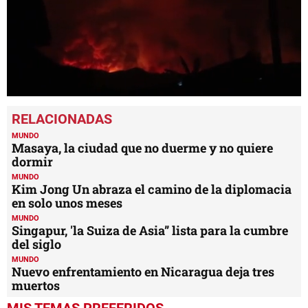
0
seconds
of
38
MUNDO
seconds
Masaya, la ciudad que no duerme y no quiere
dormir
MUNDO
Kim Jong Un abraza el camino de la diplomacia
en solo unos meses
MUNDO
Singapur, 'la Suiza de Asia” lista para la cumbre
del siglo
MUNDO
Nuevo enfrentamiento en Nicaragua deja tres
muertos