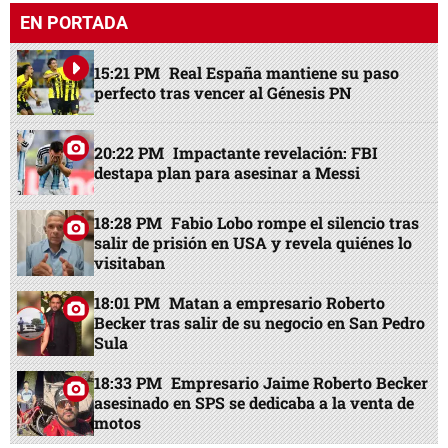
EN PORTADA
15:21 PM
Real España mantiene su paso
perfecto tras vencer al Génesis PN
20:22 PM
Impactante revelación: FBI
destapa plan para asesinar a Messi
18:28 PM
Fabio Lobo rompe el silencio tras
salir de prisión en USA y revela quiénes lo
visitaban
18:01 PM
Matan a empresario Roberto
Becker tras salir de su negocio en San Pedro
Sula
18:33 PM
Empresario Jaime Roberto Becker
asesinado en SPS se dedicaba a la venta de
motos