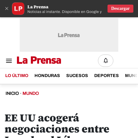
La Prensa
×
Descargar
Noticias al instante. Disponible en Google y IOS
LO ÚLTIMO
HONDURAS
SUCESOS
DEPORTES
MUN
INICIO
·
MUNDO
EE UU acogerá
negociaciones entre