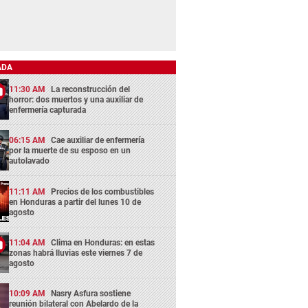
ADA
11:30 AM
La reconstrucción del
horror: dos muertos y una auxiliar de
enfermería capturada
06:15 AM
Cae auxiliar de enfermería
por la muerte de su esposo en un
autolavado
11:11 AM
Precios de los combustibles
en Honduras a partir del lunes 10 de
agosto
11:04 AM
Clima en Honduras: en estas
zonas habrá lluvias este viernes 7 de
agosto
10:09 AM
Nasry Asfura sostiene
reunión bilateral con Abelardo de la