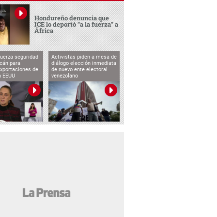
Hondureño denuncia que
ICE lo deportó “a la fuerza” a
África
uerza seguridad
Activistas piden a mesa de
cán para
diálogo elección inmediata
exportaciones de
de nuevo ente electoral
a EEUU
venezolano