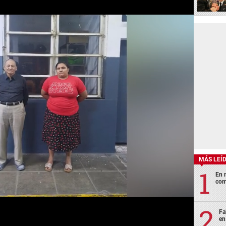
MÁS LEÍ
En 
com
Fa
en