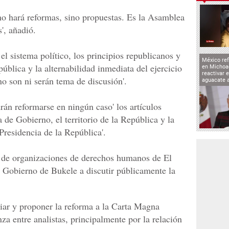
 no hará reformas, sino propuestas. Es la Asamblea
', añadió.
l sistema político, los principios republicanos y
México ref
pública y la alternabilidad inmediata del ejercicio
en Michoa
reactivar 
no son ni serán tema de discusión'.
aguacate 
án reformarse en ningún caso' los artículos
 de Gobierno, el territorio de la República y la
 Presidencia de la República'.
a de organizaciones de derechos humanos de El
 Gobierno de Bukele a discutir públicamente la
iar y proponer la reforma a la Carta Magna
a entre analistas, principalmente por la relación