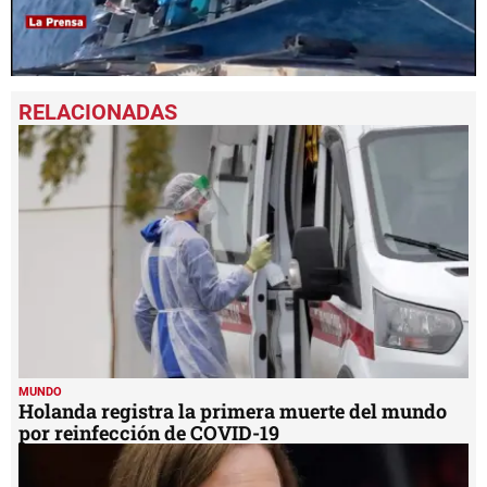
0
seconds
of
1
minute,
33
seconds
MUNDO
Holanda registra la primera muerte del mundo
por reinfección de COVID-19