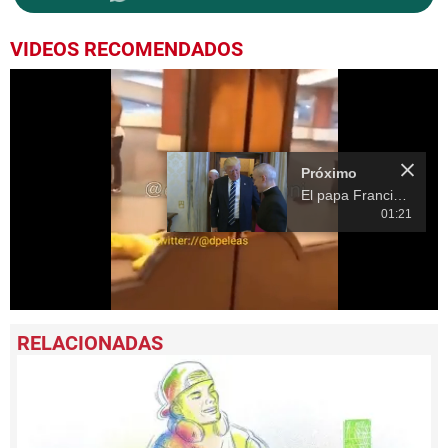
VIDEOS RECOMENDADOS
Próximo
El papa Francisco recibe a Trump en el Vaticano
01:21
0
seconds
of
13
seconds