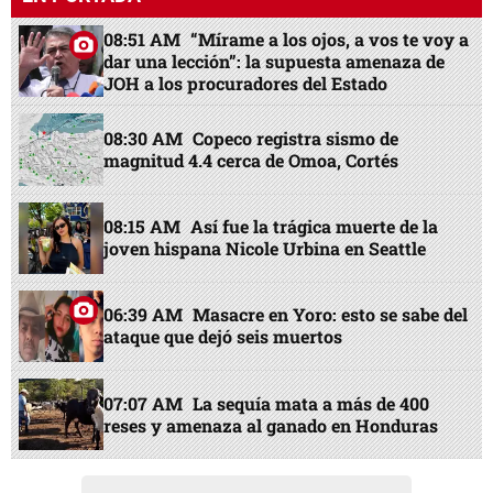
08:51 AM
“Mírame a los ojos, a vos te voy a
dar una lección”: la supuesta amenaza de
JOH a los procuradores del Estado
08:30 AM
Copeco registra sismo de
magnitud 4.4 cerca de Omoa, Cortés
08:15 AM
Así fue la trágica muerte de la
joven hispana Nicole Urbina en Seattle
06:39 AM
Masacre en Yoro: esto se sabe del
ataque que dejó seis muertos
07:07 AM
La sequía mata a más de 400
reses y amenaza al ganado en Honduras