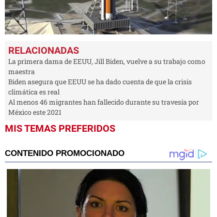
0
seconds
of
1
La primera dama de EEUU, Jill Biden, vuelve a su trabajo como
minute,
maestra
46
Biden asegura que EEUU se ha dado cuenta de que la crisis
seconds
climática es real
Al menos 46 migrantes han fallecido durante su travesía por
México este 2021
MIS TEMAS PREFERIDOS