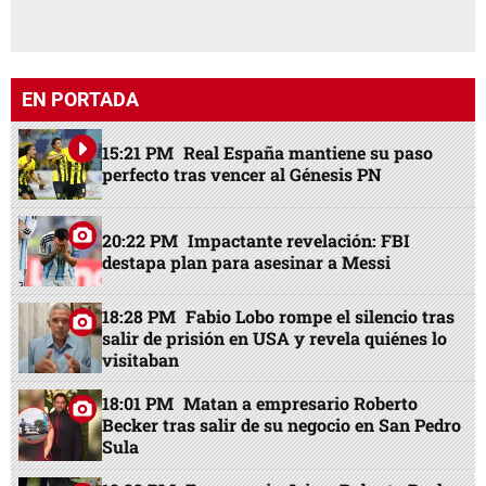
EN PORTADA
15:21 PM
Real España mantiene su paso
perfecto tras vencer al Génesis PN
20:22 PM
Impactante revelación: FBI
destapa plan para asesinar a Messi
18:28 PM
Fabio Lobo rompe el silencio tras
salir de prisión en USA y revela quiénes lo
visitaban
18:01 PM
Matan a empresario Roberto
Becker tras salir de su negocio en San Pedro
Sula